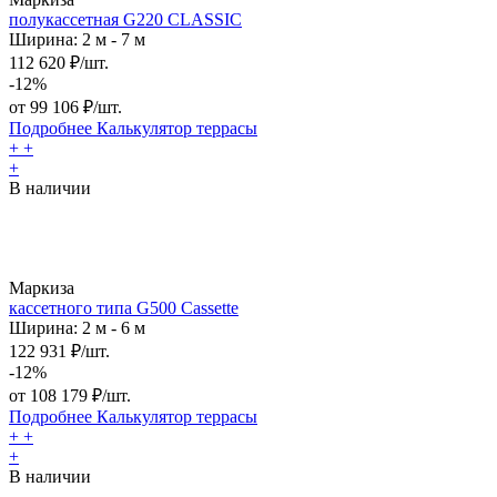
полукассетная G220 CLASSIC
Ширина: 2 м - 7 м
112 620 ₽/шт.
-12%
от
99 106
₽/шт.
Подробнее
Калькулятор
террасы
+
+
+
В наличии
Маркиза
кассетного типа G500 Cassette
Ширина: 2 м - 6 м
122 931 ₽/шт.
-12%
от
108 179
₽/шт.
Подробнее
Калькулятор
террасы
+
+
+
В наличии