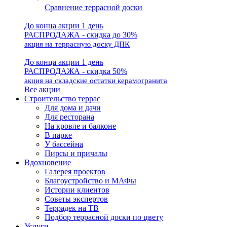
Сравнение террасной доски
До конца акции 1 день
РАСПРОДАЖА - скидка до 30%
акция на террасную доску ДПК
До конца акции 1 день
РАСПРОДАЖА - скидка 50%
акция на складские остатки керамогранита
Все акции
Строительство террас
Для дома и дачи
Для ресторана
На кровле и балконе
В парке
У бассейна
Пирсы и причалы
Вдохновение
Галерея проектов
Благоустройство и МАФы
Истории клиентов
Советы экспертов
Террадек на ТВ
Подбор террасной доски по цвету
Услуги