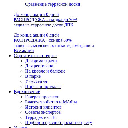
Сравнение террасной доски
До конца акции 0 дней
РАСПРОДАЖА - скидка до 30%
акция на террасную доску ДПК
До конца акции 0 дней
РАСПРОДАЖА - скидка 50%
акция на складские остатки керамогранита
Все акции
Строительство террас
Для дома и дачи
Для ресторана
На кровле и балконе
В парке
У бассейна
Пирсы и причалы
Вдохновение
Галерея проектов
Благоустройство и МАФы
Истории клиентов
Советы экспертов
Террадек на ТВ
Подбор террасной доски по цвету
Услуги