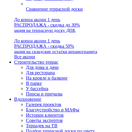
Сравнение террасной доски
До конца акции 1 день
РАСПРОДАЖА - скидка до 30%
акция на террасную доску ДПК
До конца акции 1 день
РАСПРОДАЖА - скидка 50%
акция на складские остатки керамогранита
Все акции
Строительство террас
Для дома и дачи
Для ресторана
На кровле и балконе
В парке
У бассейна
Пирсы и причалы
Вдохновение
Галерея проектов
Благоустройство и МАФы
Истории клиентов
Советы экспертов
Террадек на ТВ
Подбор террасной доски по цвету