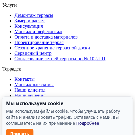
Услуги
Демонтаж террасы
Замер и расчет
Консультация
Монтаж и шеф-монтаж
Оплата и доставка материалов
Проектирование террас
Сезонное хранение террасной доски
Сервисный центр
Согласование летней террасы по № 102-ПП
Террадек
Контакты
Монтажные схемы
Наши клиенты
Наши решения
О компании
Мы используем cookie
Отзывы о компании
Мы используем файлы cookie, чтобы улучшать работу
Производство
сайта и анализировать трафик. Оставаясь с нами, вы
Реквизиты
Сертификаты и лицензии
соглашаетесь на их применение
Подробнее
Принять