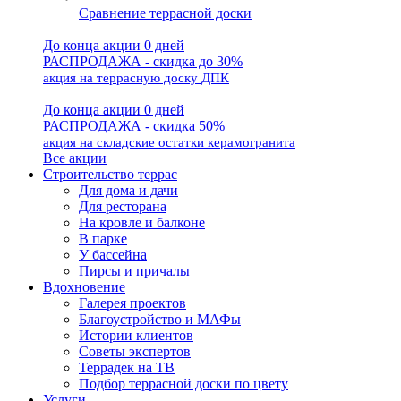
Сравнение террасной доски
До конца акции 0 дней
РАСПРОДАЖА - скидка до 30%
акция на террасную доску ДПК
До конца акции 0 дней
РАСПРОДАЖА - скидка 50%
акция на складские остатки керамогранита
Все акции
Строительство террас
Для дома и дачи
Для ресторана
На кровле и балконе
В парке
У бассейна
Пирсы и причалы
Вдохновение
Галерея проектов
Благоустройство и МАФы
Истории клиентов
Советы экспертов
Террадек на ТВ
Подбор террасной доски по цвету
Услуги