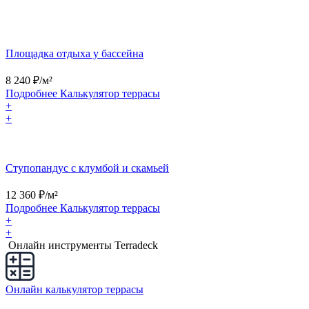
Площадка отдыха у бассейна
8 240
₽/м²
Подробнее
Калькулятор
террасы
+
+
Ступопандус с клумбой и скамьей
12 360
₽/м²
Подробнее
Калькулятор
террасы
+
+
Онлайн инструменты Terradeck
Онлайн калькулятор террасы