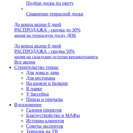
Подбор доски по цвету
Сравнение террасной доски
До конца акции 0 дней
РАСПРОДАЖА - скидка до 30%
акция на террасную доску ДПК
До конца акции 0 дней
РАСПРОДАЖА - скидка 50%
акция на складские остатки керамогранита
Все акции
Строительство террас
Для дома и дачи
Для ресторана
На кровле и балконе
В парке
У бассейна
Пирсы и причалы
Вдохновение
Галерея проектов
Благоустройство и МАФы
Истории клиентов
Советы экспертов
Террадек на ТВ