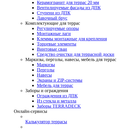
Керамогранит для террас 20 мм
Вентилируемые фасады из ДПК
Ступени из ДПК
Лавочный брус
Комплектующие для террас
Регулируемые опоры
Монтажные лаги
Клеммы монтажные для крепления
Торцевые элементы
Винтовые сваи
Средство очистки для террасной доски
Маркизы, перголы, навесы, мебель для террас
Маркизы
Перголы
Навесы
Экраны и ZIP-системы
Мебель для террас
Заборы и ограждения
Ограждения из ДПК
Из стекла и металла
Заборы TERRADECK
Онлайн-сервисы
Калькулятор террасы